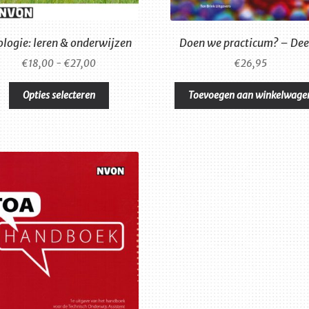
ologie: leren & onderwijzen
Doen we practicum? – Dee
Prijsklasse:
€
18,00
-
€
27,00
€
26,95
€18,00
Dit
tot
Opties selecteren
Toevoegen aan winkelwage
product
€27,00
heeft
meerdere
variaties.
Deze
optie
kan
gekozen
worden
op
de
productpagina