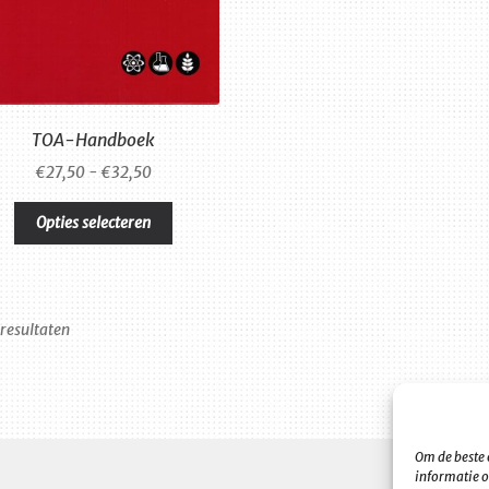
TOA-Handboek
Prijsklasse:
€
27,50
-
€
32,50
€27,50
Dit
tot
Opties selecteren
product
€32,50
heeft
meerdere
variaties.
Gesorteerd
 resultaten
Deze
op
optie
nieuwste
kan
gekozen
worden
op
Om de beste 
de
informatie o