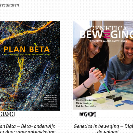
Gesorteerd
 resultaten
op
nieuwste
lan Bèta – Bèta-onderwijs
Genetica in beweging – Digi
or duurzame ontwikkeling
download