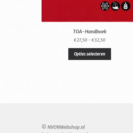
TOA-Handboek
Prijsklasse:
€
27,50
-
€
32,50
€27,50
Dit
tot
Opties selecteren
product
€32,50
heeft
meerdere
variaties.
Deze
optie
kan
gekozen
worden
op
de
© NVONWebshop.nl
productpag