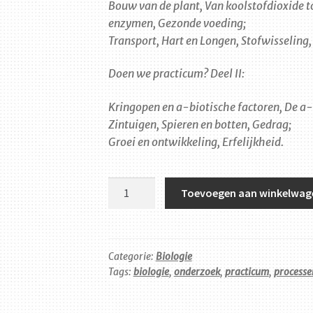
Bouw van de plant, Van koolstofdioxide t
enzymen, Gezonde voeding;
Transport, Hart en Longen, Stofwisseling,
Doen we practicum? Deel II:
Kringopen en a-biotische factoren, De a-
Zintuigen, Spieren en botten, Gedrag;
Groei en ontwikkeling, Erfelijkheid.
Doen
Toevoegen aan winkelwag
we
practicum?
-
Set
Categorie:
Biologie
Tags:
biologie
,
onderzoek
,
practicum
,
processe
aantal