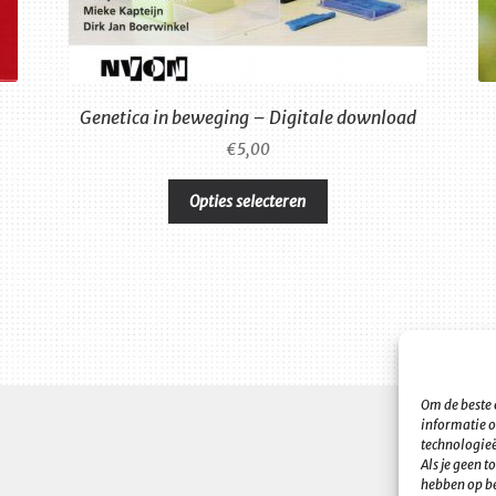
Genetica in beweging – Digitale download
€
5,00
Dit
Opties selecteren
product
heeft
meerdere
variaties.
Deze
optie
kan
gekozen
Om de beste 
worden
informatie o
op
technologieë
de
Als je geen 
ina
productpagina
hebben op be