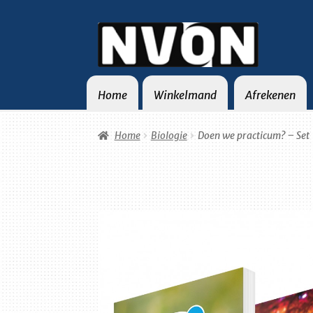
Ga
Ga
door
naar
naar
de
navigatie
inhoud
Home
Winkelmand
Afrekenen
Home
Winkelmand
Afrekenen
Mijn account
Home
Biologie
Doen we practicum? – Set