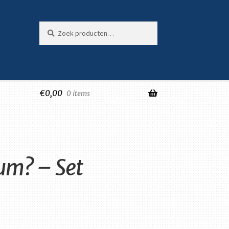
Zoeken
Zoeken
naar:
€
0,00
0 items
um? – Set