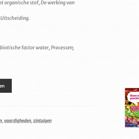
ot organische stof, De werking van
 Uitscheiding.
biotische factor water, Processen;
en
n
,
vaardigheden
,
zintuigen