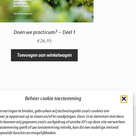
Doen we practicum? – Deel 1
€
26,95
Toevoegen aan winkelwagen
Beheer cookie toestemming
ervaringen te bieden, gebruiken wij technologieën zoals cookies om
ver je apparaat op te slaan en/of te raadplegen. Door in te stemmen met deze
n kunnen wij gegevens zoals surfgedrag of unieke ID's op deze site verwerken.
toestemming geeft of uw toestemming intrekt, kan dit een nadelige invloed
paalde functies en mogelijkheden.