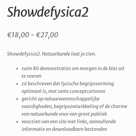
Showdefysica2
Prijsklasse:
€
18,00
-
€
27,00
€18,00
Show
de
fysica
2. Natuurkunde laat je zien.
tot
€27,00
ruim 80 demonstraties om morgen in de klas uit
te voeren
zó beschreven dat fysische begripsvorming
optimaal is, met soms conceptcartoons
gericht op natuurwetenschappelijke
vaardigheden, begripsontwikkeling of de charme
van natuurkunde voor een groot publiek
voorzien van een site met links, aanvullende
informatie en downloadbare bestanden