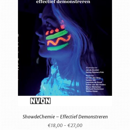
gekozen
worden
op
de
productpagina
ShowdeChemie – Effectief Demonstreren
Prijsklasse:
€
18,00
-
€
27,00