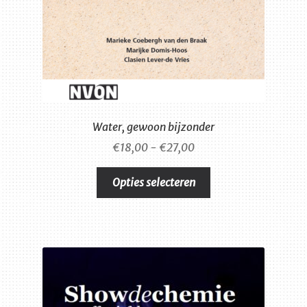
Water, gewoon bijzonder
Prijsklasse:
€
18,00
-
€
27,00
€18,00
Dit
tot
Opties selecteren
product
€27,00
heeft
meerdere
variaties.
Deze
optie
kan