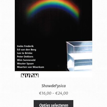
ShowdeFysica
Prijsklasse:
€
16,00
-
€
24,00
€16,00
Dit
tot
Opties selecteren