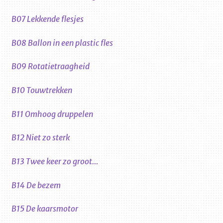
B07 Lekkende flesjes
B08 Ballon in een plastic fles
B09 Rotatietraagheid
B10 Touwtrekken
B11 Omhoog druppelen
B12 Niet zo sterk
B13 Twee keer zo groot…
B14 De bezem
B15 De kaarsmotor