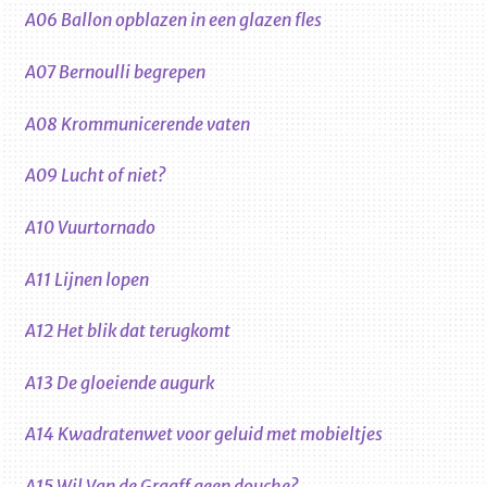
A06 Ballon opblazen in een glazen fles
A07 Bernoulli begrepen
A08 Krommunicerende vaten
A09 Lucht of niet?
A10 Vuurtornado
A11 Lijnen lopen
A12 Het blik dat terugkomt
A13 De gloeiende augurk
A14 Kwadratenwet voor geluid met mobieltjes
A15 Wil Van de Graaff geen douche?