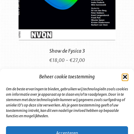
Show de Fysica 3
Prijsklasse:
€
18,00
-
€
27,00
€18,00
Dit
tot
Opties selecteren
Beheer cookie toestemming
product
€27,00
heeft
Om de beste ervaringen te bieden, gebruiken wij technologieën zoals cookies
meerdere
om informatie over je apparaat op te slaan en/of te raadplegen. Door in te
stemmen met deze technologieën kunnen wij gegevens zoals surfgedrag of
variaties.
unieke ID's op deze site verwerken. Als je geen toestemming geeft of uw
Deze
toestemming intrekt, kan dit een nadelige invloed hebben op bepaalde
functies en mogelijkheden.
optie
kan
gekozen
Accepteren