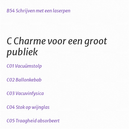
B54 Schrijven met een laserpen
C Charme voor een groot
publiek
C01 Vacuümstolp
C02 Ballonkebab
C03 Vacuvinfysica
C04 Stok op wijnglas
C05 Traagheid absorbeert