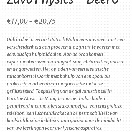
Prijsklasse:
€
17,00
-
€
20,75
€17,00
Ook in deel 6 verrast Patrick Walravens ons weer met een
tot
verscheidenheid aan proeven die zijn uit te voeren met
€20,75
eenvoudige hulpmiddelen. Aan de orde komen
experimenten over o.a. magnetisme, elektriciteit, optica
en de gaswetten. Het opladen van een elektrische
tandenborstel wordt met behulp van een spoel als
praktisch voorbeeld van magnetische inductie
geïllustreerd. Toepassing van de galvanische cel in
Potatoe Music, de Maagdenburger halve bollen
geïmiteerd met metalen slakommetjes, een energieloze
telefoon, een luchtdrukraket en de permeabiliteit van
koolstofdioxide in latex staan garant voor de aandacht
van uw leerlingen voor uw fysische aspiraties.