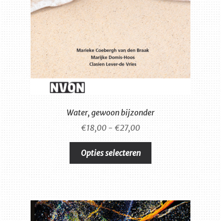
Water, gewoon bijzonder
Prijsklasse:
€
18,00
-
€
27,00
€18,00
Dit
tot
Opties selecteren
product
€27,00
heeft
meerdere
variaties.
Deze