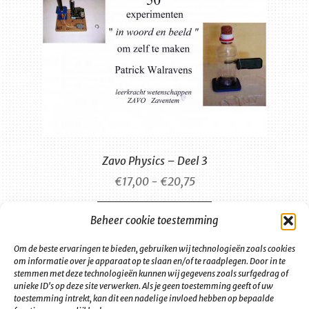
Zavo Physics – Deel 3
Prijsklasse:
€
17,00
-
€
20,75
€17,00
Dit
tot
Opties selecteren
Beheer cookie toestemming
product
€20,75
heeft
Om de beste ervaringen te bieden, gebruiken wij technologieën zoals cookies
meerdere
om informatie over je apparaat op te slaan en/of te raadplegen. Door in te
stemmen met deze technologieën kunnen wij gegevens zoals surfgedrag of
variaties.
unieke ID's op deze site verwerken. Als je geen toestemming geeft of uw
Deze
toestemming intrekt, kan dit een nadelige invloed hebben op bepaalde