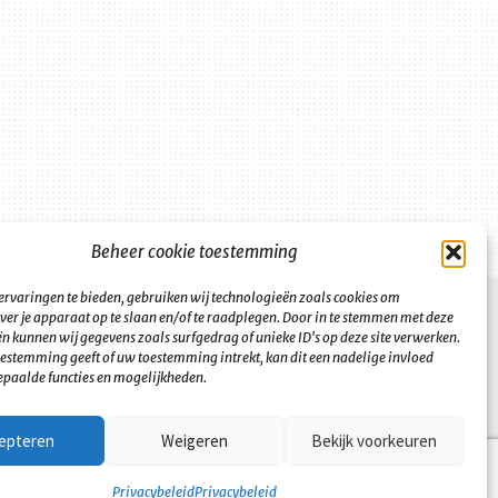
Beheer cookie toestemming
ervaringen te bieden, gebruiken wij technologieën zoals cookies om
ver je apparaat op te slaan en/of te raadplegen. Door in te stemmen met deze
n kunnen wij gegevens zoals surfgedrag of unieke ID's op deze site verwerken.
toestemming geeft of uw toestemming intrekt, kan dit een nadelige invloed
paalde functies en mogelijkheden.
epteren
Weigeren
Bekijk voorkeuren
Privacybeleid
Privacybeleid