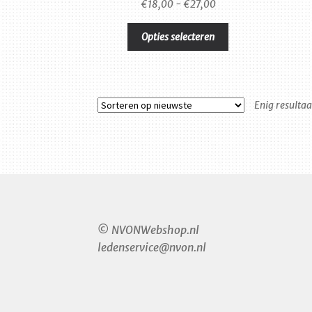
Prijsklasse:
€
18,00
-
€
27,00
€18,00
Dit
tot
Opties selecteren
product
€27,00
heeft
meerdere
variaties.
Enig resultaa
Deze
optie
kan
gekozen
worden
op
de
productpagina
© NVONWebshop.nl
ledenservice@nvon.nl