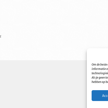
t
Om de beste 
informatie o
technologieë
Als je geen 
hebben op be
Acc