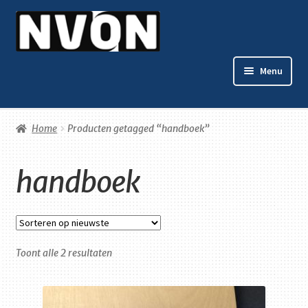
Ga
Ga
door
naar
naar
de
Menu
navigatie
inhoud
Home
Home
Producten getagged “handboek”
Winkelmand
handboek
Afrekenen
Mijn account
Contact
Gesorteerd
Toont alle 2 resultaten
op
nieuwste
Privacybeleid