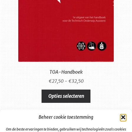
TOA-Handboek
Prijsklasse:
€
27,50
-
€
32,50
€27,50
Dit
tot
Opties selecteren
product
€32,50
heeft
meerdere
Beheer cookie toestemming
variaties.
Deze
Om de beste ervaringen te bieden, gebruiken wij technologieën zoals cookies